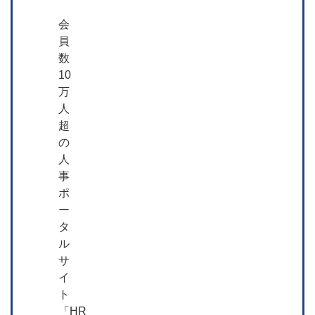
会
員
数
10
万
人
超
の
人
事
ポ
ー
タ
ル
サ
イ
ト
「HR