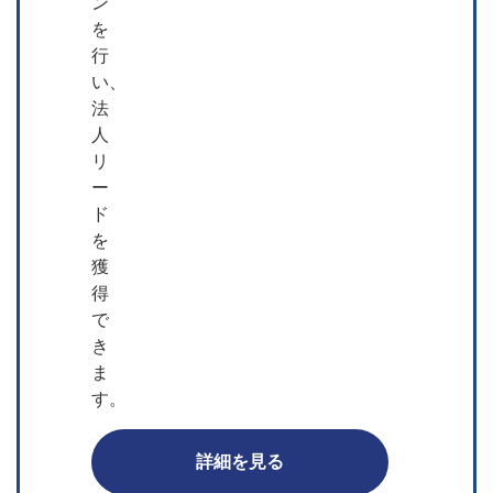
ン
を
行
い、
法
人
リ
ー
ド
を
獲
得
で
き
ま
す。
詳細を見る