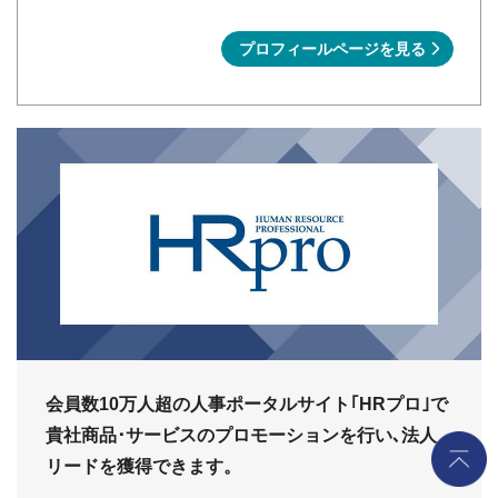
プロフィールページを見る
日
本
最
大
級
の
人
事
向
会員数10万人超の人事ポータルサイト｢HRプロ｣で
け
貴社商品･サービスのプロモーションを行い､法人
ポ
リードを獲得できます。
ー