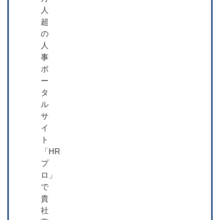
人
超
の
人
事
ポ
ー
タ
ル
サ
イ
ト
「HR
プ
ロ」
で
貴
社