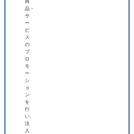
商
品・
サ
ー
ビ
ス
の
プ
ロ
モ
ー
シ
ョ
ン
を
行
い、
法
人