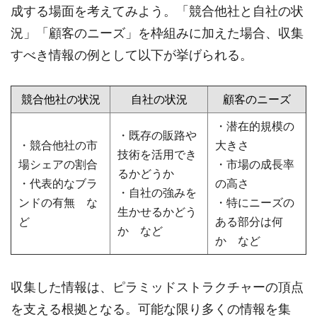
成する場面を考えてみよう。「競合他社と自社の状
況」「顧客のニーズ」を枠組みに加えた場合、収集
すべき情報の例として以下が挙げられる。
競合他社の状況
自社の状況
顧客のニーズ
・潜在的規模の
・既存の販路や
・競合他社の市
大きさ
技術を活用でき
場シェアの割合
・市場の成長率
るかどうか
・代表的なブラ
の高さ
・自社の強みを
ンドの有無 な
・特にニーズの
生かせるかどう
ど
ある部分は何
か など
か など
収集した情報は、ピラミッドストラクチャーの頂点
を支える根拠となる。可能な限り多くの情報を集