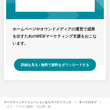
心
と
し
た
総
ホームページやオウンドメディアの運営で成果
合
を出すためのWEBマーケティング支援をおこな
的
います。
WEB
マ
ー
ケ
詳細を見る / 無料で資料をダウンロードする
テ
ィ
ン
グ
支
援
マーケティングソリューションならマーケトランク
>
すべてのタグ
>
「HR
タグ「アクセス解析」の記事一覧
SEO