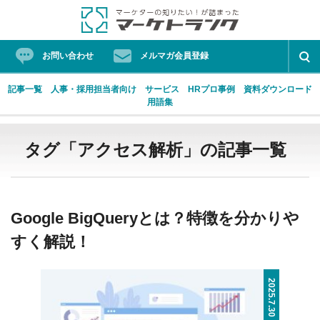
お問い合わせ
メルマガ会員登録
記事一覧
人事・採用担当者向け
サービス
HRプロ事例
資料ダウンロード
用語集
Skip
ProFutureマーケティングソリューション
マーケターの知りたい！が詰まったマーケトランク
to
タグ「アクセス解析」の記事一覧
content
人気タグ
Google BigQueryとは？特徴を分かりや
すく解説！
HRプロ
フォーラム
マーケティングオートメーション
リード
働き方改革
経営プロ
2025.7.30