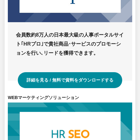
の
人
事
向
け
会員数約8万人の日本最大級の人事ポータルサイ
ポ
ト｢HRプロ｣で貴社商品･サービスのプロモーシ
ー
ョンを行い､リードを獲得できます。
タ
ル
サ
イ
詳細を見る / 無料で資料をダウンロードする
ト
「HR
WEBマーケティングソリューション
プ
SEO
ロ」
対
策
を
中