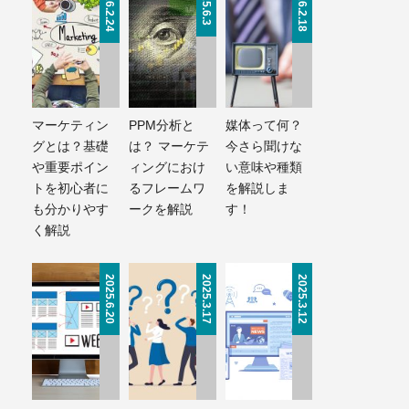
2026.2.24
2025.6.3
2026.2.18
マーケティン
PPM分析と
媒体って何？
グとは？基礎
は？ マーケテ
今さら聞けな
や重要ポイン
ィングにおけ
い意味や種類
トを初心者に
るフレームワ
を解説しま
も分かりやす
ークを解説
す！
く解説
2025.6.20
2025.3.17
2025.3.12