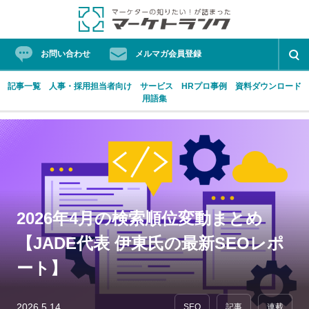
お問い合わせ
メルマガ会員登録
記事一覧
人事・採用担当者向け
サービス
HRプロ事例
資料ダウンロード
用語集
Skip
ProFutureマーケティングソリューション
マーケターの知りたい！が詰まったマーケトランク
to
content
人気タグ
2026年4月の検索順位変動まとめ
【JADE代表 伊東氏の最新SEOレポ
HRプロ
フォーラム
マーケティングオートメーション
ート】
リード
働き方改革
経営プロ
2026.5.14
SEO
記事
連載