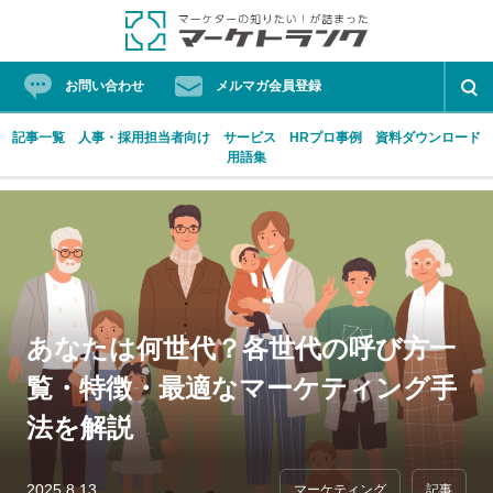
お問い合わせ
メルマガ会員登録
記事一覧
人事・採用担当者向け
サービス
HRプロ事例
資料ダウンロード
用語集
Skip
ProFutureマーケティングソリューション
マーケターの知りたい！が詰まったマーケトランク
to
content
人気タグ
あなたは何世代？各世代の呼び方一
覧・特徴・最適なマーケティング手
HRプロ
フォーラム
マーケティングオートメーション
法を解説
リード
働き方改革
経営プロ
2025.8.13
マーケティング
記事