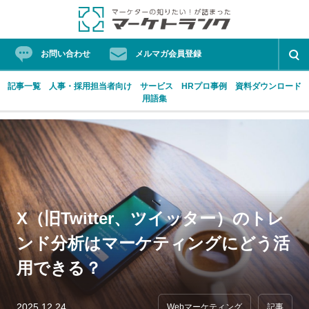
お問い合わせ
メルマガ会員登録
記事一覧
人事・採用担当者向け
サービス
HRプロ事例
資料ダウンロード
用語集
Skip
ProFutureマーケティングソリューション
マーケターの知りたい！が詰まったマーケトランク
to
content
人気タグ
X（旧Twitter、ツイッター）のトレ
ンド分析はマーケティングにどう活
HRプロ
フォーラム
マーケティングオートメーション
用できる？
リード
働き方改革
経営プロ
2025.12.24
Webマーケティング
記事